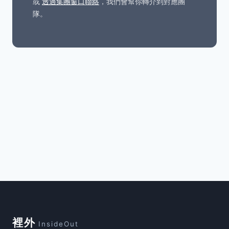
或
透過集團窗口聯絡
，我們會幫你轉介到對應團
隊。
裡外
InsideOut